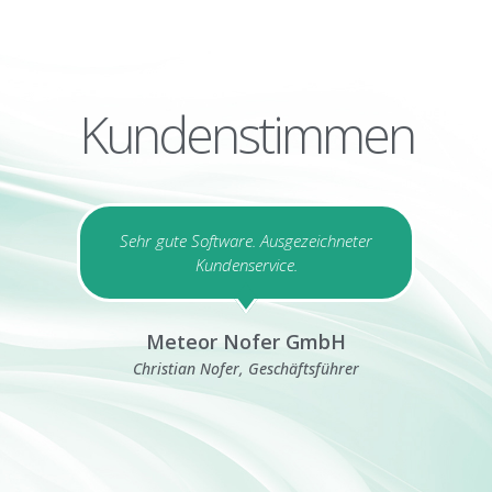
Kundenstimmen
m
Sehr gute Software. Ausgezeichneter
Kundenservice.
d
Meteor Nofer GmbH
Christian Nofer, Geschäftsführer